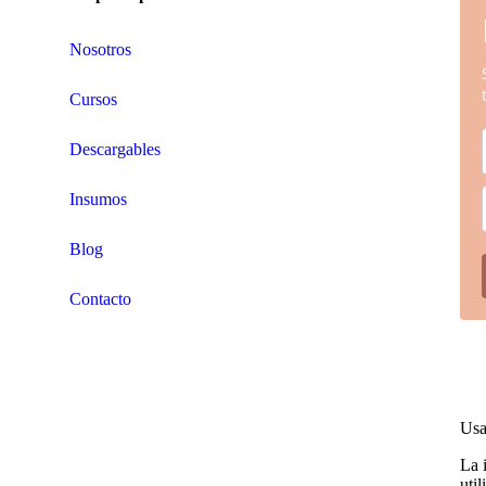
Nosotros
Cursos
Descargables
Insumos
Blog
Contacto
Usa
La 
uti