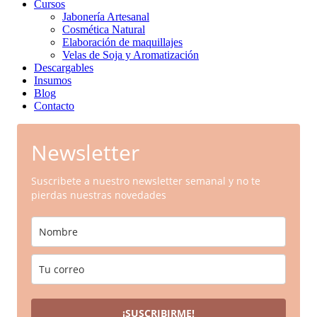
Cursos
Jabonería Artesanal
Cosmética Natural
Elaboración de maquillajes
Velas de Soja y Aromatización
Descargables
Insumos
Blog
Contacto
Newsletter
Suscribete a nuestro newsletter semanal y no te
pierdas nuestras novedades
¡SUSCRIBIRME!